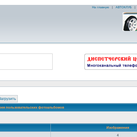
На главную
|
АВТОКЛУБ
Загрузить
рея пользовательских фотоальбомов
Изображения
4