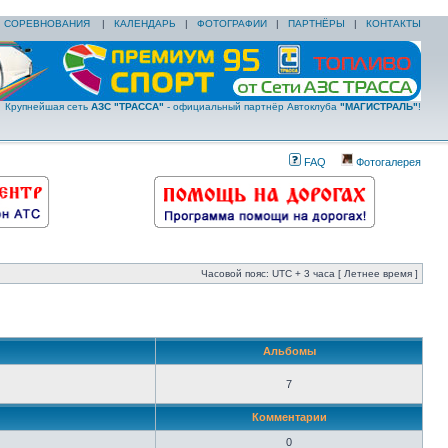
|
СОРЕВНОВАНИЯ
|
КАЛЕНДАРЬ
|
ФОТОГРАФИИ
|
ПАРТНЁРЫ
|
КОНТАКТЫ
Крупнейшая сеть
АЗС "ТРАССА"
- официальный партнёр Автоклуба
"МАГИСТРАЛЬ"
!
FAQ
Фотогалерея
Часовой пояс: UTC + 3 часа [ Летнее время ]
Альбомы
7
Комментарии
0