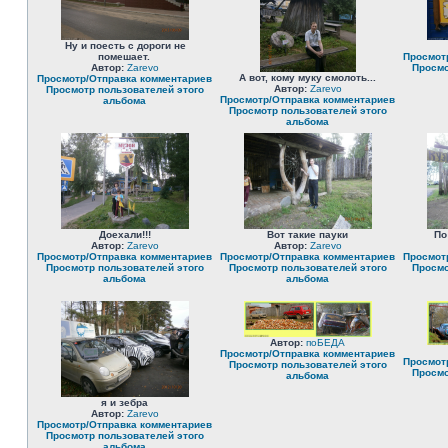
Ну и поесть с дороги не
помешает.
Просмот
Автор:
Zarevo
Просмо
А вот, кому муку смолоть...
Просмотр/Отправка комментариев
Автор:
Zarevo
Просмотр пользователей этого
Просмотр/Отправка комментариев
альбома
Просмотр пользователей этого
альбома
Доехали!!!
Вот такие пауки
По
Автор:
Zarevo
Автор:
Zarevo
Просмотр/Отправка комментариев
Просмотр/Отправка комментариев
Просмот
Просмотр пользователей этого
Просмотр пользователей этого
Просмо
альбома
альбома
Автор:
поБЕДА
Просмотр/Отправка комментариев
Просмот
Просмотр пользователей этого
Просмо
альбома
я и зебра
Автор:
Zarevo
Просмотр/Отправка комментариев
Просмотр пользователей этого
альбома