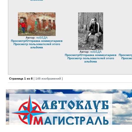
Автор:
поБЕДА
Просмотр/Отправка комментариев
Просмотр пользователей этого
альбома
Автор:
поБЕДА
Просмотр/Отправка комментариев
Просмот
Просмотр пользователей этого
Просмо
альбома
Страница
1
из
8
[ 146 изображений ]