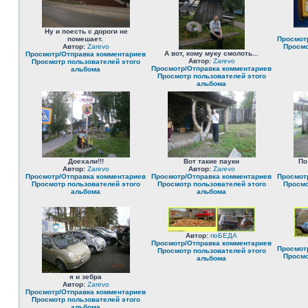
Ну и поесть с дороги не
помешает.
Просмот
Автор:
Zarevo
Просмо
А вот, кому муку смолоть...
Просмотр/Отправка комментариев
Автор:
Zarevo
Просмотр пользователей этого
Просмотр/Отправка комментариев
альбома
Просмотр пользователей этого
альбома
Доехали!!!
Вот такие пауки
По
Автор:
Zarevo
Автор:
Zarevo
Просмотр/Отправка комментариев
Просмотр/Отправка комментариев
Просмот
Просмотр пользователей этого
Просмотр пользователей этого
Просмо
альбома
альбома
Автор:
поБЕДА
Просмотр/Отправка комментариев
Просмот
Просмотр пользователей этого
Просмо
альбома
я и зебра
Автор:
Zarevo
Просмотр/Отправка комментариев
Просмотр пользователей этого
альбома