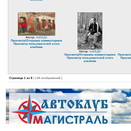
Автор:
поБЕДА
Просмотр/Отправка комментариев
Просмотр пользователей этого
альбома
Автор:
поБЕДА
Просмотр/Отправка комментариев
Просмот
Просмотр пользователей этого
Просмо
альбома
Страница
1
из
8
[ 146 изображений ]