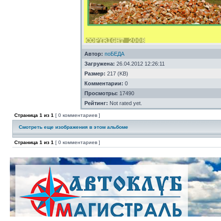
Автор:
поБЕДА
Загружена:
26.04.2012 12:26:11
Размер:
217 (KB)
Комментарии:
0
Просмотры:
17490
Рейтинг:
Not rated yet.
Страница
1
из
1
[ 0 комментариев ]
Смотреть еще изображения в этом альбоме
Страница
1
из
1
[ 0 комментариев ]