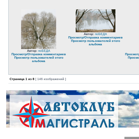
Автор:
поБЕДА
Просмотр/Отправка комментариев
Просмотр пользователей этого
альбома
Автор:
поБЕДА
Просмотр/Отправка комментариев
Просмот
Просмотр пользователей этого
Просмо
альбома
Страница
1
из
8
[ 146 изображений ]