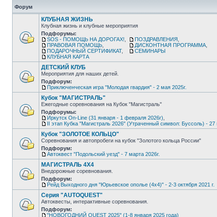
Форум
КЛУБНАЯ ЖИЗНЬ
Клубная жизнь и клубные мероприятия
Подфорумы:
SOS - ПОМОЩЬ НА ДОРОГАХ!
,
ПОЗДРАВЛЕНИЯ
,
ПРАВОВАЯ ПОМОЩЬ
,
ДИСКОНТНАЯ ПРОГРАММА
,
ПОДАРОЧНЫЙ СЕРТИФИКАТ
,
СЕМИНАРЫ
КЛУБНАЯ КАРТА
ДЕТСКИЙ КЛУБ
Мероприятия для наших детей.
Подфорум:
Приключенческая игра "Молодая гвардия" - 2 мая 2025г.
Кубок "МАГИСТРАЛЬ"
Ежегодные соревнования на Кубок "Магистраль"
Подфорумы:
Иркутск On-Line (31 января - 1 февраля 2026г)
,
II этап Кубка "Магистраль 2026" (Утраченный символ: Буссоль) - 27 
Кубок "ЗОЛОТОЕ КОЛЬЦО"
Соревнования и автопробеги на кубок "Золотого кольца России"
Подфорум:
Автоквест "Подольский уезд" - 7 марта 2026г.
МАГИСТРАЛЬ 4Х4
Внедорожные соревнования.
Подфорум:
Рейд Выходного дня "Юрьевское ополье (4х4)" - 2-3 октября 2021 г.
Серия "AUTOQUEST"
Автоквесты, интерактивные соревнования.
Подфорум:
"НОВОГОДНИЙ QUEST 2025" (1-8 января 2025 года)