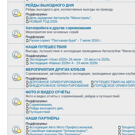
РЕЙДЫ ВЫХОДНОГО ДНЯ
Рейды выходного дня, коллективные выезды на природу.
Подфорумы:
День рождения Автоклуба "Магистраль"
,
НОВЫЙ ГОД 2026
Автопробеги и другие соревнования
Мероприятия вне основных серий
Подфорум:
Ралли-спринт "Песчаная буря" - 7 июля 2018 г.
НАШИ ПУТЕШЕСТВИЯ
Выезды, путешествия и экспедиции проводимые Автоклубом "Магистр
Подфорумы:
Экспедиция «Урал 2025» 26 июля - 10 августа 2025г
,
Экспедиция «Кавказ 2026» 4 - 19 июля 2026г
МЕРОПРИЯТИЯ ДРУГИХ КЛУБОВ
Соревнования, автопробеги и экспедиции, проводимые другими клуб
Подфорумы:
ДОРОЖНОЕ ОРИЕНТИРОВАНИЕ
,
ПУТЕШЕСТВИЯ НА АВТ
ВНЕДОРОЖНОЕ ОРИЕНТИРОВАНИЕ
ГОРОДСКОЕ ОРИЕНТИР
ФОТО И ВИДЕО ОТЧЁТЫ
Фото и видео отчёты с соревнований, рейдов и путешествий.
Подфорумы:
Соревнования
,
Рейды выходного дня
,
Путешествия
НАШИ ПАРТНЁРЫ
Подфорумы:
Ассоциация Авто Мото Профессионалов
,
Техцентр
Семейная пивоварня "Schwarzkaiser"
,
Техцент
Интернет магазин "На Тропинках"
,
Техцентр