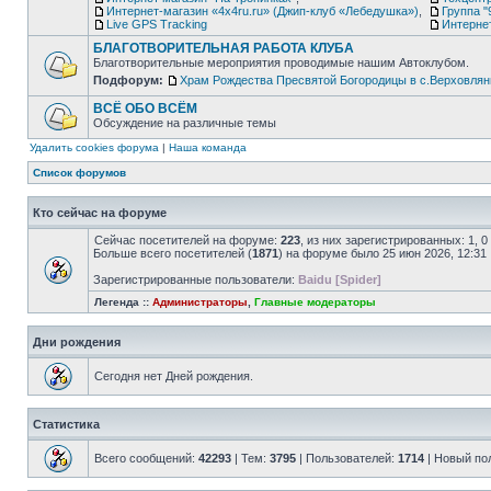
Интернет-магазин «4х4ru.ru» (Джип-клуб «Лебедушка»)
,
Группа "
Live GPS Tracking
Интерне
БЛАГОТВОРИТЕЛЬНАЯ РАБОТА КЛУБА
Благотворительные мероприятия проводимые нашим Автоклубом.
Подфорум:
Храм Рождества Пресвятой Богородицы в с.Верховлян
ВСЁ ОБО ВСЁМ
Обсуждение на различные темы
Удалить cookies форума
|
Наша команда
Список форумов
Кто сейчас на форуме
Сейчас посетителей на форуме:
223
, из них зарегистрированных: 1, 
Больше всего посетителей (
1871
) на форуме было 25 июн 2026, 12:31
Зарегистрированные пользователи:
Baidu [Spider]
Легенда ::
Администраторы
,
Главные модераторы
Дни рождения
Сегодня нет Дней рождения.
Статистика
Всего сообщений:
42293
| Тем:
3795
| Пользователей:
1714
| Новый по