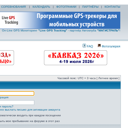
|
СОРЕВНОВАНИЯ
|
КАЛЕНДАРЬ
|
ФОТОГРАФИИ
|
ПАРТНЁРЫ
|
КОНТАКТЫ
On-Line GPS Мониторинг
"Live GPS Tracking"
- партнёр Автоклуба
"МАГИСТРАЛЬ"
!
FAQ
Фотогалерея
Часовой пояс: UTC + 3 часа [ Летнее время ]
трация
и пароль?
но выслать письмо для активации аккаунта
оматически входить при каждом посещении
ыть мое пребывание на форуме в этот раз