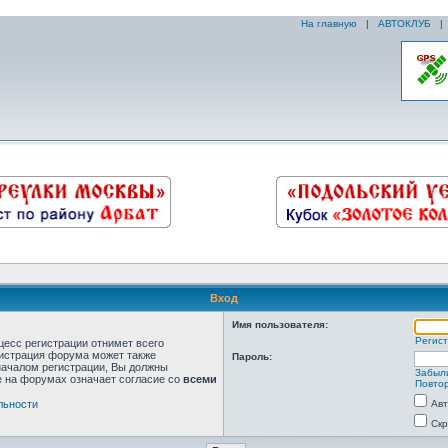
На главную
|
АВТОКЛУБ
Вход
Имя пользователя:
Регис
цесс регистрации отнимет всего
нистрация форума может также
Пароль:
началом регистрации, Вы должны
Забыл
е на форумах означает согласие со
всеми
Повтор
льности
Авт
Скр