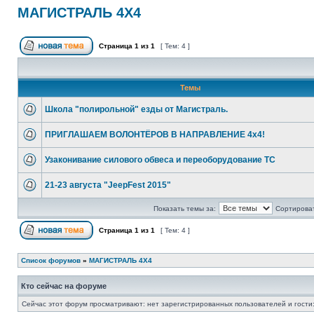
МАГИСТРАЛЬ 4Х4
Страница
1
из
1
[ Тем: 4 ]
Темы
Школа "полирольной" езды от Магистраль.
ПРИГЛАШАЕМ ВОЛОНТЁРОВ В НАПРАВЛЕНИЕ 4х4!
Узаконивание силового обвеса и переоборудование ТС
21-23 августа "JeepFest 2015"
Показать темы за:
Сортироват
Страница
1
из
1
[ Тем: 4 ]
Список форумов
»
МАГИСТРАЛЬ 4Х4
Кто сейчас на форуме
Сейчас этот форум просматривают: нет зарегистрированных пользователей и гости: