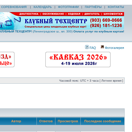
|
СОРЕВНОВАНИЯ
|
КАЛЕНДАРЬ
|
ФОТОГРАФИИ
|
ПАРТНЁРЫ
|
КОНТАКТЫ
КЛУБНЫЙ ТЕХЦЕНТР!
(Ленинградское ш., вл. 300)
Оплата услуг по клубным картам!
FAQ
Фотогалерея
Часовой пояс: UTC + 3 часа [ Летнее время ]
Автор
Ответов
Просмотров
Последнее сообщение