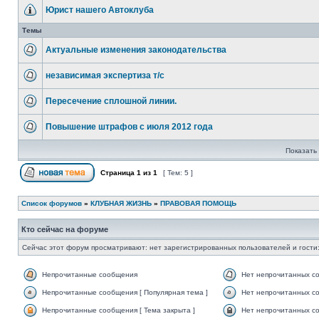
Юрист нашего Автоклуба
Темы
Актуальные изменения законодательства
независимая экспертиза т/с
Пересечение сплошной линии.
Повышение штрафов с июля 2012 года
Показать 
Страница
1
из
1
[ Тем: 5 ]
Список форумов
»
КЛУБНАЯ ЖИЗНЬ
»
ПРАВОВАЯ ПОМОЩЬ
Кто сейчас на форуме
Сейчас этот форум просматривают: нет зарегистрированных пользователей и гости:
Непрочитанные сообщения
Нет непрочитанных с
Непрочитанные сообщения [ Популярная тема ]
Нет непрочитанных со
Непрочитанные сообщения [ Тема закрыта ]
Нет непрочитанных со