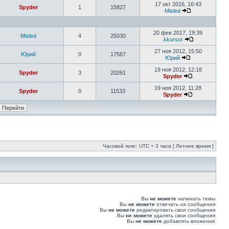
17 окт 2016, 16:43
Spyder
1
15827
Misled
20 фев 2017, 19:39
Misled
4
25030
.kkursor
27 ноя 2012, 15:50
Юрий
0
17587
Юрий
19 ноя 2012, 12:18
Spyder
3
20261
Spyder
19 ноя 2012, 11:28
Spyder
0
11533
Spyder
Часовой пояс: UTC + 3 часа [ Летнее время ]
Вы
не можете
начинать темы
Вы
не можете
отвечать на сообщения
Вы
не можете
редактировать свои сообщения
Вы
не можете
удалять свои сообщения
Вы
не можете
добавлять вложения