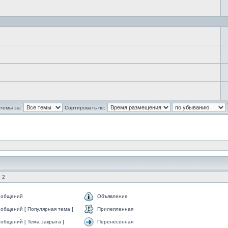
темы за:
Сортировать по:
 2
ообщений
Объявление
общений [ Популярная тема ]
Прилепленная
общений [ Тема закрыта ]
Перенесенная