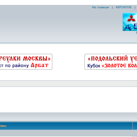
На главную
|
АВТОКЛУБ
емы