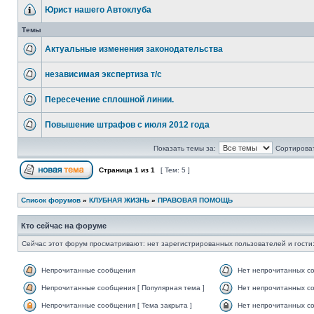
Юрист нашего Автоклуба
Темы
Актуальные изменения законодательства
независимая экспертиза т/с
Пересечение сплошной линии.
Повышение штрафов с июля 2012 года
Показать темы за:
Сортироват
Страница
1
из
1
[ Тем: 5 ]
Список форумов
»
КЛУБНАЯ ЖИЗНЬ
»
ПРАВОВАЯ ПОМОЩЬ
Кто сейчас на форуме
Сейчас этот форум просматривают: нет зарегистрированных пользователей и гости:
Непрочитанные сообщения
Нет непрочитанных с
Непрочитанные сообщения [ Популярная тема ]
Нет непрочитанных со
Непрочитанные сообщения [ Тема закрыта ]
Нет непрочитанных со