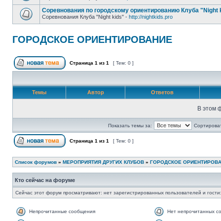
Соревнования по городскому ориентированию Клуба "Night 
Соревнования Клуба "Night kids" -
http://nightkids.pro
ГОРОДСКОЕ ОРИЕНТИРОВАНИЕ
Страница
1
из
1
[ Тем: 0 ]
Темы
Автор
Ответов
В этом 
Показать темы за:
Сортироват
Страница
1
из
1
[ Тем: 0 ]
Список форумов
»
МЕРОПРИЯТИЯ ДРУГИХ КЛУБОВ
»
ГОРОДСКОЕ ОРИЕНТИРОВ
Кто сейчас на форуме
Сейчас этот форум просматривают: нет зарегистрированных пользователей и гости:
Непрочитанные сообщения
Нет непрочитанных с