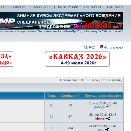
|
СОРЕВНОВАНИЯ
|
КАЛЕНДАРЬ
|
ФОТОГРАФИИ
|
ПАРТНЁРЫ
|
КОНТАКТЫ
пециальное предложение
"Ассоциации АвтоМотоПро"
для
Автоклуба "Магистраль"
!
FAQ
Фотогалерея
Часовой пояс: UTC + 3 часа [ Летнее время ]
Темы
Сообщений
Последнее сообщение
10 мар 2015, 13:48
16
72
джордж
26 ноя 2016, 12:45
14
37
klepia
24 июл 2019, 12:47
35
284
TiMS