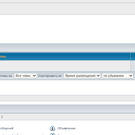
емы
темы за:
Сортировать по:
 1
ообщений
Объявление