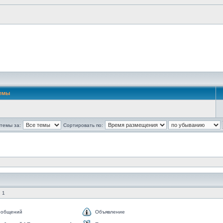
емы
темы за:
Сортировать по:
 1
ообщений
Объявление