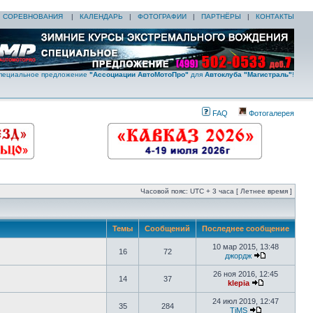
|
СОРЕВНОВАНИЯ
|
КАЛЕНДАРЬ
|
ФОТОГРАФИИ
|
ПАРТНЁРЫ
|
КОНТАКТЫ
пециальное предложение
"Ассоциации АвтоМотоПро"
для
Автоклуба "Магистраль"
!
FAQ
Фотогалерея
Часовой пояс: UTC + 3 часа [ Летнее время ]
Темы
Сообщений
Последнее сообщение
10 мар 2015, 13:48
16
72
джордж
26 ноя 2016, 12:45
14
37
klepia
24 июл 2019, 12:47
35
284
TiMS