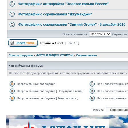
Фотографии с автопробега "Золотое кольцо России"
Фотографии с соревнования "Джуманджи"
Фотографии с соревнования "Зимний Огонёк" - 5 декабря 2010
Показать темы за:
Сортироват
Страница
1
из
1
[ Тем: 16 ]
Список форумов
»
ФОТО И ВИДЕО ОТЧЁТЫ
»
Соревнования
Кто сейчас на форуме
Сейчас этот форум просматривают: нет зарегистрированных пользователей и гости:
Непрочитанные сообщения
Нет непрочитанных с
Непрочитанные сообщения [ Популярная тема ]
Нет непрочитанных со
Непрочитанные сообщения [ Тема закрыта ]
Нет непрочитанных со
Перейти: