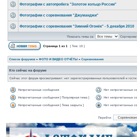
Фотографии с автопробега "Золотое кольцо России"
Фотографии с соревнования "Джуманджи"
Фотографии с соревнования "Зимний Огонёк" - 5 декабря 2010
Показать темы за:
Сортироват
Страница
1
из
1
[ Тем: 16 ]
Список форумов
»
ФОТО И ВИДЕО ОТЧЁТЫ
»
Соревнования
Кто сейчас на форуме
Сейчас этот форум просматривают: нет зарегистрированных пользователей и гости:
Непрочитанные сообщения
Нет непрочитанных с
Непрочитанные сообщения [ Популярная тема ]
Нет непрочитанных со
Непрочитанные сообщения [ Тема закрыта ]
Нет непрочитанных со
Перейти: