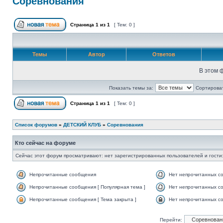
Соревнования
Страница
1
из
1
[ Тем: 0 ]
Темы
Автор
Ответов
В этом 
Показать темы за:
Сортироват
Страница
1
из
1
[ Тем: 0 ]
Список форумов
»
ДЕТСКИЙ КЛУБ
»
Соревнования
Кто сейчас на форуме
Сейчас этот форум просматривают: нет зарегистрированных пользователей и гости:
Непрочитанные сообщения
Нет непрочитанных с
Непрочитанные сообщения [ Популярная тема ]
Нет непрочитанных со
Непрочитанные сообщения [ Тема закрыта ]
Нет непрочитанных со
Перейти: