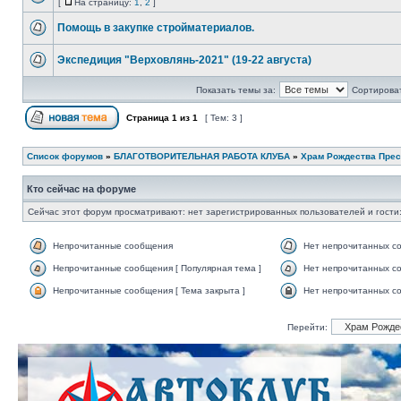
[
На страницу:
1
,
2
]
Помощь в закупке стройматериалов.
Экспедиция "Верховлянь-2021" (19-22 августа)
Показать темы за:
Сортироват
Страница
1
из
1
[ Тем: 3 ]
Список форумов
»
БЛАГОТВОРИТЕЛЬНАЯ РАБОТА КЛУБА
»
Храм Рождества Прес
Кто сейчас на форуме
Сейчас этот форум просматривают: нет зарегистрированных пользователей и гости:
Непрочитанные сообщения
Нет непрочитанных с
Непрочитанные сообщения [ Популярная тема ]
Нет непрочитанных со
Непрочитанные сообщения [ Тема закрыта ]
Нет непрочитанных со
Перейти: