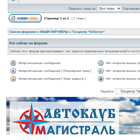
Показать темы за:
Сортироват
Страница
1
из
1
[ 1 тема ]
Список форумов
»
НАШИ ПАРТНЁРЫ
»
Техцентр "VoServis"
Кто сейчас на форуме
Сейчас этот форум просматривают: нет зарегистрированных пользователей и гости:
Непрочитанные сообщения
Нет непрочитанных с
Непрочитанные сообщения [ Популярная тема ]
Нет непрочитанных со
Непрочитанные сообщения [ Тема закрыта ]
Нет непрочитанных со
Перейти: