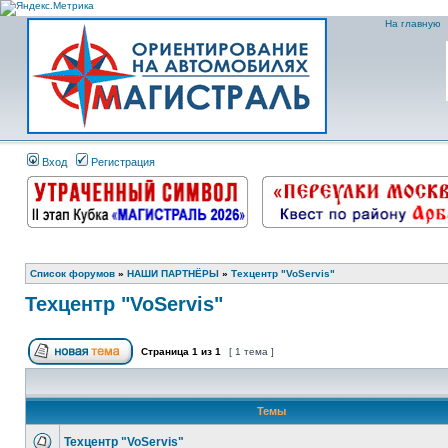
На главную
Вход
Регистрация
Список форумов
»
НАШИ ПАРТНЁРЫ
»
Техцентр "VoServis"
Техцентр "VoServis"
Страница
1
из
1
[ 1 тема ]
Темы
Техцентр "VoServis"