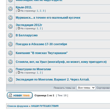
Финляндия. Как не надо ездить.
Крым-2011.
[
На страницу:
1
,
2
,
3
]
Мурманск... а точнее его маленький кусочек
Экспедиция 2012г
[
На страницу:
1
,
2
]
В Белларусию
Поездка в Абхазию 17-30 сентября
Кампания "В поисках Тмутаракани"
Сгоняли, вот, на Урал (многабукф, но может, кому пригодится)
Покатушки по Монголии
[
На страницу:
1
,
2
]
Экспедиция по Монголии. Вариант 2. Через Алтай.
Показать темы за:
Сортироват
Страница
1
из
1
[ Тем: 18 ]
Список форумов
»
НАШИ ПУТЕШЕСТВИЯ