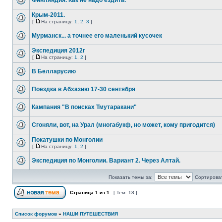
Финляндия. Как не надо ездить.
Крым-2011.
[
На страницу:
1
,
2
,
3
]
Мурманск... а точнее его маленький кусочек
Экспедиция 2012г
[
На страницу:
1
,
2
]
В Белларусию
Поездка в Абхазию 17-30 сентября
Кампания "В поисках Тмутаракани"
Сгоняли, вот, на Урал (многабукф, но может, кому пригодится)
Покатушки по Монголии
[
На страницу:
1
,
2
]
Экспедиция по Монголии. Вариант 2. Через Алтай.
Показать темы за:
Сортироват
Страница
1
из
1
[ Тем: 18 ]
Список форумов
»
НАШИ ПУТЕШЕСТВИЯ