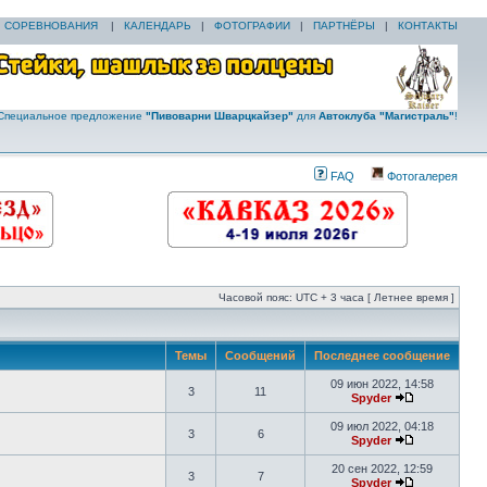
|
СОРЕВНОВАНИЯ
|
КАЛЕНДАРЬ
|
ФОТОГРАФИИ
|
ПАРТНЁРЫ
|
КОНТАКТЫ
Специальное предложение
"Пивоварни Шварцкайзер"
для
Автоклуба "Магистраль"
!
FAQ
Фотогалерея
Часовой пояс: UTC + 3 часа [ Летнее время ]
Темы
Сообщений
Последнее сообщение
09 июн 2022, 14:58
3
11
Spyder
09 июл 2022, 04:18
3
6
Spyder
20 сен 2022, 12:59
3
7
Spyder