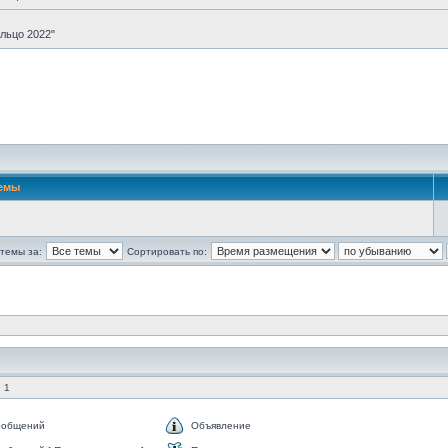
льцо 2022"
емы
темы за:
Сортировать по:
 1
ообщений
Объявление