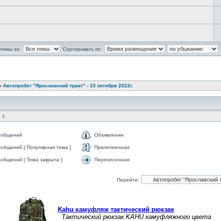
темы за:
Сортировать по:
»
Автопробег "Ярославский тракт" - 15 октября 2022г.
 1
ообщений
Объявление
общений [ Популярная тема ]
Прилепленная
общений [ Тема закрыта ]
Перенесенная
Перейти: