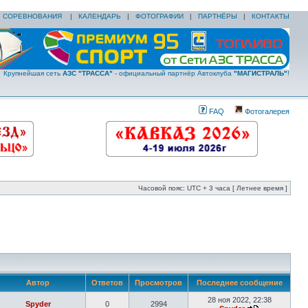
|
СОРЕВНОВАНИЯ
|
КАЛЕНДАРЬ
|
ФОТОГРАФИИ
|
ПАРТНЁРЫ
|
КОНТАКТЫ
Крупнейшая сеть
АЗС "ТРАССА"
- официальный партнёр Автоклуба
"МАГИСТРАЛЬ"
!
FAQ
Фотогалерея
Часовой пояс: UTC + 3 часа [ Летнее время ]
Автор
Ответов
Просмотров
Последнее сообщение
28 ноя 2022, 22:38
Spyder
0
2994