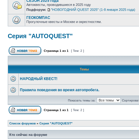
СЕЗОН 2025 года
Автоквесты, проводившиеся в 2025 году
Подфорум:
"НОВОГОДНИЙ QUEST 2025" (1-8 января 2025 года)
ГЕОКОМПАС
Прогулочные квесты и Москве и окрестностям.
Серия "AUTOQUEST"
Страница
1
из
1
[ Тем: 2 ]
Темы
НАРОДНЫЙ КВЕСТ!
Правила поведения во время автопробега.
Показать темы за:
Сортироват
Страница
1
из
1
[ Тем: 2 ]
Список форумов
»
Серия "AUTOQUEST"
Кто сейчас на форуме