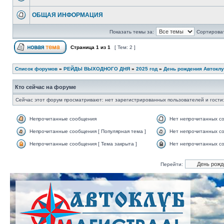
ОБЩАЯ ИНФОРМАЦИЯ
Показать темы за:
Сортироват
Страница
1
из
1
[ Тем: 2 ]
Список форумов
»
РЕЙДЫ ВЫХОДНОГО ДНЯ
»
2025 год
»
День рождения Автоклу
Кто сейчас на форуме
Сейчас этот форум просматривают: нет зарегистрированных пользователей и гости:
Непрочитанные сообщения
Нет непрочитанных с
Непрочитанные сообщения [ Популярная тема ]
Нет непрочитанных со
Непрочитанные сообщения [ Тема закрыта ]
Нет непрочитанных со
Перейти: