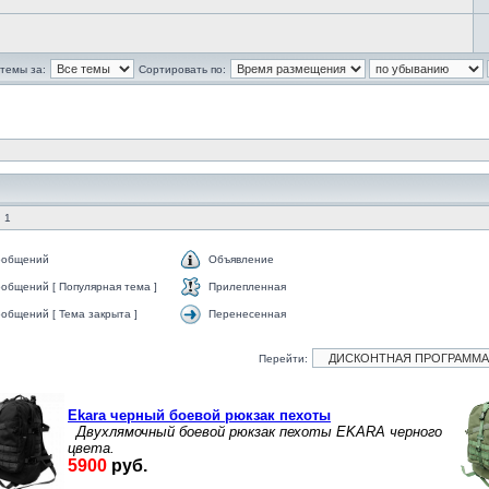
темы за:
Сортировать по:
 1
ообщений
Объявление
общений [ Популярная тема ]
Прилепленная
общений [ Тема закрыта ]
Перенесенная
Перейти: