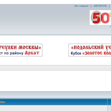
На главную
|
АВТОКЛУБ
емы