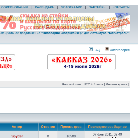
|
СОРЕВНОВАНИЯ
|
КАЛЕНДАРЬ
|
ФОТОГРАФИИ
|
ПАРТНЁРЫ
|
КОНТАКТЫ
Специальное предложение
"Пивоварни Шварцкайзер"
для
Автоклуба "Магистраль"
!
FAQ
Фотогалерея
Часовой пояс: UTC + 3 часа [ Летнее время ]
Автор
Ответов
Просмотров
Последнее сообщение
07 фев 2011, 02:49
Spyder
0
18509