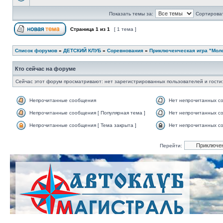
Показать темы за:
Сортироват
Страница
1
из
1
[ 1 тема ]
Список форумов
»
ДЕТСКИЙ КЛУБ
»
Соревнования
»
Приключенческая игра "Молод
Кто сейчас на форуме
Сейчас этот форум просматривают: нет зарегистрированных пользователей и гости:
Непрочитанные сообщения
Нет непрочитанных с
Непрочитанные сообщения [ Популярная тема ]
Нет непрочитанных со
Непрочитанные сообщения [ Тема закрыта ]
Нет непрочитанных со
Перейти: