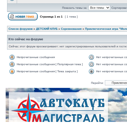
Показать темы за:
Сортироват
Страница
1
из
1
[ 1 тема ]
Список форумов
»
ДЕТСКИЙ КЛУБ
»
Соревнования
»
Приключенческая игра "Молод
Кто сейчас на форуме
Сейчас этот форум просматривают: нет зарегистрированных пользователей и гости:
Непрочитанные сообщения
Нет непрочитанных с
Непрочитанные сообщения [ Популярная тема ]
Нет непрочитанных со
Непрочитанные сообщения [ Тема закрыта ]
Нет непрочитанных со
Перейти: