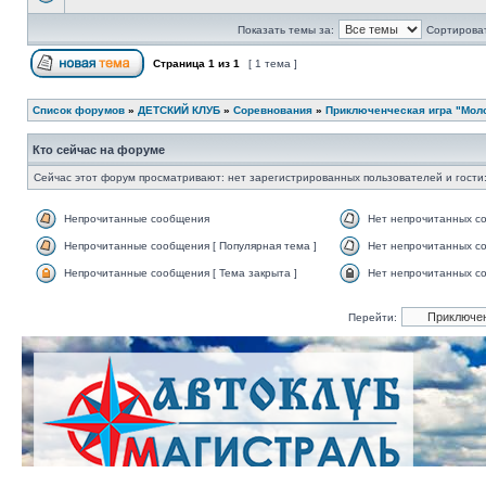
Показать темы за:
Сортироват
Страница
1
из
1
[ 1 тема ]
Список форумов
»
ДЕТСКИЙ КЛУБ
»
Соревнования
»
Приключенческая игра "Молод
Кто сейчас на форуме
Сейчас этот форум просматривают: нет зарегистрированных пользователей и гости:
Непрочитанные сообщения
Нет непрочитанных с
Непрочитанные сообщения [ Популярная тема ]
Нет непрочитанных со
Непрочитанные сообщения [ Тема закрыта ]
Нет непрочитанных со
Перейти: