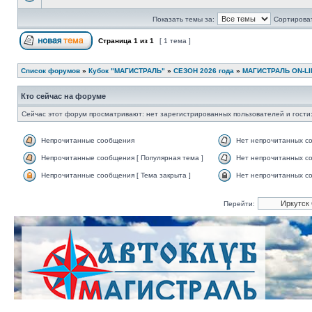
Показать темы за:
Сортироват
Страница
1
из
1
[ 1 тема ]
Список форумов
»
Кубок "МАГИСТРАЛЬ"
»
СЕЗОН 2026 года
»
МАГИСТРАЛЬ ON-LI
Кто сейчас на форуме
Сейчас этот форум просматривают: нет зарегистрированных пользователей и гости:
Непрочитанные сообщения
Нет непрочитанных с
Непрочитанные сообщения [ Популярная тема ]
Нет непрочитанных со
Непрочитанные сообщения [ Тема закрыта ]
Нет непрочитанных со
Перейти: