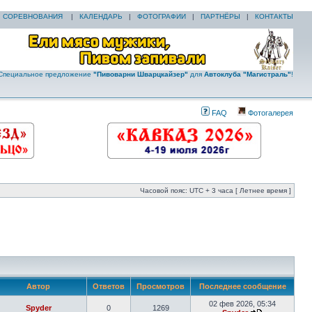
|
СОРЕВНОВАНИЯ
|
КАЛЕНДАРЬ
|
ФОТОГРАФИИ
|
ПАРТНЁРЫ
|
КОНТАКТЫ
Специальное предложение
"Пивоварни Шварцкайзер"
для
Автоклуба "Магистраль"
!
FAQ
Фотогалерея
Часовой пояс: UTC + 3 часа [ Летнее время ]
Автор
Ответов
Просмотров
Последнее сообщение
02 фев 2026, 05:34
Spyder
0
1269