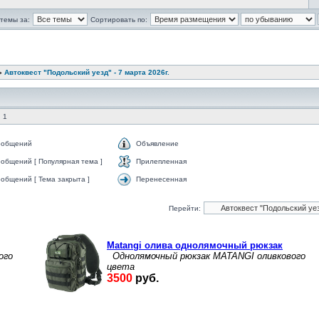
темы за:
Сортировать по:
»
Автоквест "Подольский уезд" - 7 марта 2026г.
 1
ообщений
Объявление
общений [ Популярная тема ]
Прилепленная
общений [ Тема закрыта ]
Перенесенная
Перейти: