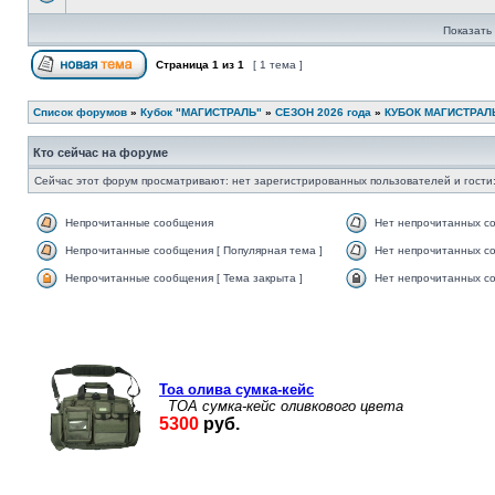
Показать 
Страница
1
из
1
[ 1 тема ]
Список форумов
»
Кубок "МАГИСТРАЛЬ"
»
СЕЗОН 2026 года
»
КУБОК МАГИСТРАЛЬ
Кто сейчас на форуме
Сейчас этот форум просматривают: нет зарегистрированных пользователей и гости:
Непрочитанные сообщения
Нет непрочитанных с
Непрочитанные сообщения [ Популярная тема ]
Нет непрочитанных со
Непрочитанные сообщения [ Тема закрыта ]
Нет непрочитанных со