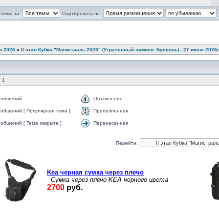
темы за:
Сортировать по:
 2026
»
II этап Кубка "Магистраль 2026" (Утраченный символ: Буссоль) - 27 июня 2026г
 1
ообщений
Объявление
общений [ Популярная тема ]
Прилепленная
общений [ Тема закрыта ]
Перенесенная
Перейти: