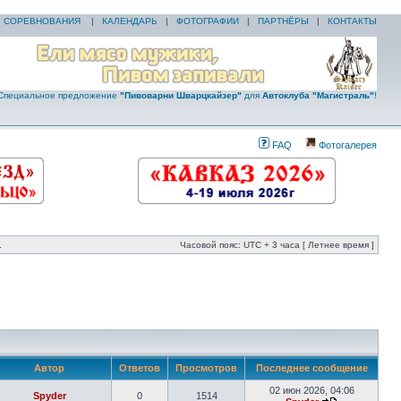
|
СОРЕВНОВАНИЯ
|
КАЛЕНДАРЬ
|
ФОТОГРАФИИ
|
ПАРТНЁРЫ
|
КОНТАКТЫ
Специальное предложение
"Пивоварни Шварцкайзер"
для
Автоклуба "Магистраль"
!
FAQ
Фотогалерея
.
Часовой пояс: UTC + 3 часа [ Летнее время ]
Автор
Ответов
Просмотров
Последнее сообщение
02 июн 2026, 04:06
Spyder
0
1514