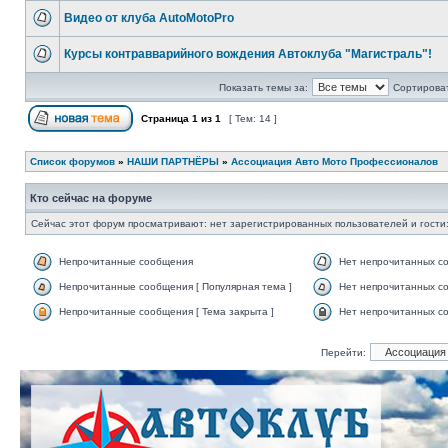
Видео от клуба AutoMotoPro
Курсы контравварийного вождения Автоклуба "Магистраль"!
Показать темы за:
Сортироват
Страница
1
из
1
[ Тем: 14 ]
Список форумов
»
НАШИ ПАРТНЁРЫ
»
Ассоциация Авто Мото Профессионалов
Кто сейчас на форуме
Сейчас этот форум просматривают: нет зарегистрированных пользователей и гости:
Непрочитанные сообщения
Нет непрочитанных с
Непрочитанные сообщения [ Популярная тема ]
Нет непрочитанных со
Непрочитанные сообщения [ Тема закрыта ]
Нет непрочитанных со
Перейти: