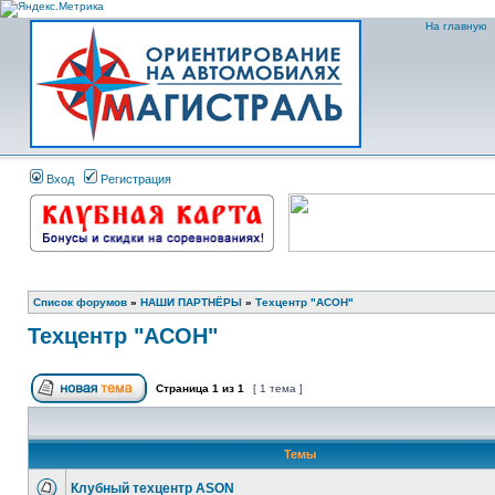
На главную
Вход
Регистрация
Список форумов
»
НАШИ ПАРТНЁРЫ
»
Техцентр "АСОН"
Техцентр "АСОН"
Страница
1
из
1
[ 1 тема ]
Темы
Клубный техцентр ASON