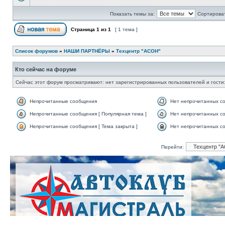
Показать темы за:
Сортироват
Страница
1
из
1
[ 1 тема ]
Список форумов
»
НАШИ ПАРТНЁРЫ
»
Техцентр "АСОН"
Кто сейчас на форуме
Сейчас этот форум просматривают: нет зарегистрированных пользователей и гости:
Непрочитанные сообщения
Нет непрочитанных с
Непрочитанные сообщения [ Популярная тема ]
Нет непрочитанных со
Непрочитанные сообщения [ Тема закрыта ]
Нет непрочитанных со
Перейти: