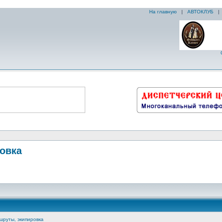
На главную
|
АВТОКЛУБ
ровка
шруты, экипировка