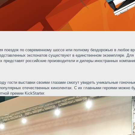
мя поездок по современному шоссе или полному бездорожью в любое вр
представленных экспонатов существуют в единственном экземпляре. Для
их представят российские производители и дилеры иностранных компани
году гости выставки своими глазами смогут увидеть уникальные гоночн
 популярных отечественных кинолентах. С их главными героями можно 
ной премии KickStarter.