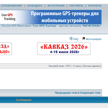
|
СОРЕВНОВАНИЯ
|
КАЛЕНДАРЬ
|
ФОТОГРАФИИ
|
ПАРТНЁРЫ
|
КОНТАКТЫ
On-Line GPS Мониторинг
"Live GPS Tracking"
- партнёр Автоклуба
"МАГИСТРАЛЬ"
!
FAQ
Фотогалерея
Часовой пояс: UTC + 3 часа [ Летнее время ]
Предыдущая тема
|
Следующая тема
Сообщение