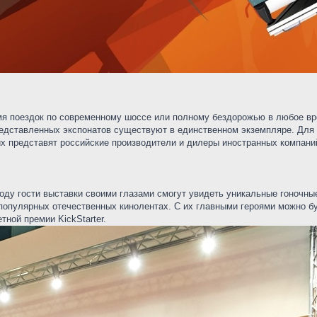
мя поездок по современному шоссе или полному бездорожью в любое вр
представленных экспонатов существуют в единственном экземпляре. Для
их представят российские производители и дилеры иностранных компани
году гости выставки своими глазами смогут увидеть уникальные гоночн
 популярных отечественных кинолентах. С их главными героями можно 
ной премии KickStarter.