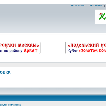
На главную
|
АВТОКЛУБ
ровка
шруты, экипировка