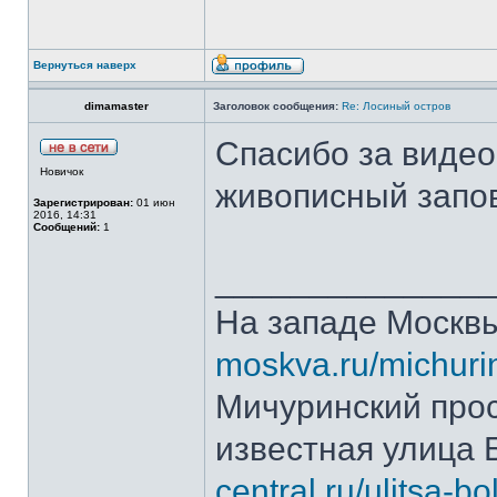
Вернуться наверх
dimamaster
Заголовок сообщения:
Re: Лосиный остров
Спасибо за видео
Новичок
живописный запо
Зарегистрирован:
01 июн
2016, 14:31
Сообщений:
1
______________
На западе Москв
moskva.ru/michurin
Мичуринский прос
известная улица
central.ru/ulitsa-