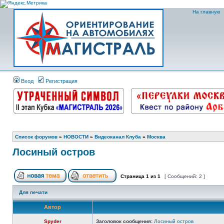
На главную
Вход
Регистрация
Список форумов
»
НОВОСТИ
»
Видеоканал Клуба
»
Москва
Лосиный остров
Страница
1
из
1
[ Сообщений: 2 ]
Для печати
Автор
Spyder
Заголовок сообщения:
Лосиный остров