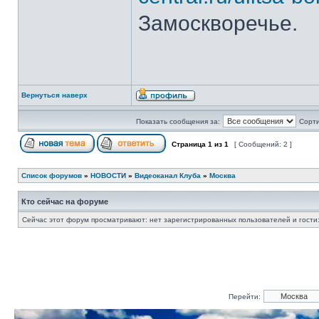
Замоскворечье.
Вернуться наверх
Показать сообщения за:
Сорти
Страница
1
из
1
[ Сообщений: 2 ]
Список форумов
»
НОВОСТИ
»
Видеоканал Клуба
»
Москва
Кто сейчас на форуме
Сейчас этот форум просматривают: нет зарегистрированных пользователей и гости:
Перейти: