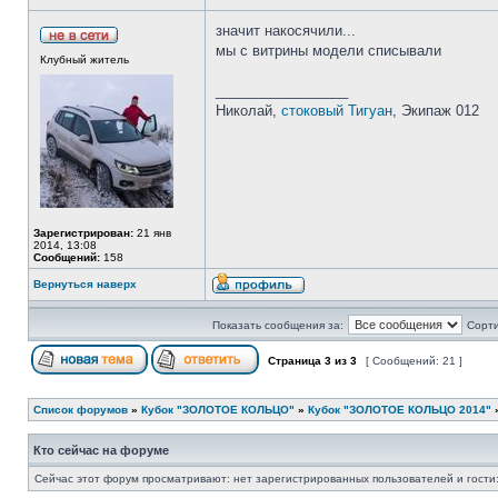
значит накосячили...
мы с витрины модели списывали
Клубный житель
_________________
Николай,
стоковый Тигуан
, Экипаж 012
Зарегистрирован:
21 янв
2014, 13:08
Сообщений:
158
Вернуться наверх
Показать сообщения за:
Сорти
Страница
3
из
3
[ Сообщений: 21 ]
Список форумов
»
Кубок "ЗОЛОТОЕ КОЛЬЦО"
»
Кубок "ЗОЛОТОЕ КОЛЬЦО 2014"
Кто сейчас на форуме
Сейчас этот форум просматривают: нет зарегистрированных пользователей и гости: