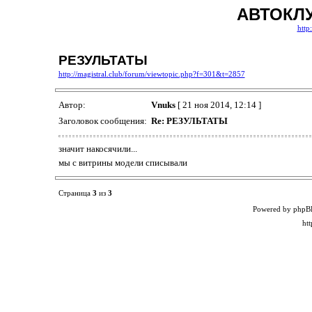
АВТОКЛ
http
РЕЗУЛЬТАТЫ
http://magistral.club/forum/viewtopic.php?f=301&t=2857
Автор:
Vnuks
[ 21 ноя 2014, 12:14 ]
Заголовок сообщения:
Re: РЕЗУЛЬТАТЫ
значит накосячили...
мы с витрины модели списывали
Страница
3
из
3
Powered by phpB
ht