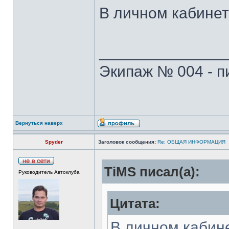
В личном кабинет
______________
Экипаж № 004 - п
Вернуться наверх
Spyder
Заголовок сообщения:
Re: ОБЩАЯ ИНФОРМАЦИЯ
TiMS писал(а):
Руководитель Автоклуба
Цитата:
В личном кабин