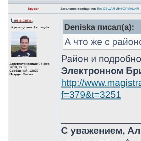
Spyder
Заголовок сообщения:
Re: ОБЩАЯ ИНФОРМАЦИЯ
Deniska писал(а):
Руководитель Автоклуба
А что же с райо
Район и подробно
Зарегистрирован:
25 фев
2010, 22:38
Электронном Бр
Сообщений:
12627
Откуда:
Москва
http://www.magistr
f=379&t=3251
______________
С уважением, Ал