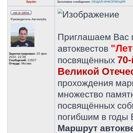
Spyder
Заголовок сообщения:
ОБЩАЯ ИНФОРМАЦИЯ
Руководитель Автоклуба
Приглашаем Вас п
"Лет
автоквестов
Зарегистрирован:
25 фев
70
2010, 22:38
посвящённых
Сообщений:
12627
Откуда:
Москва
Великой Отече
прохождения марш
множество памят
посвящённых соб
погибшим в годы 
Маршрут автокве