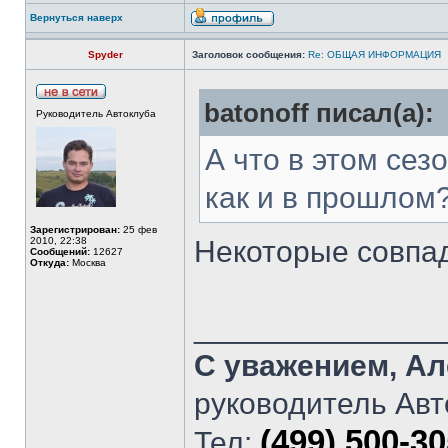
Вернуться наверх
Spyder
Заголовок сообщения:
Re: ОБЩАЯ ИНФОРМАЦИЯ
batonoff писал(а):
Руководитель Автоклуба
А что в этом сез
как и в прошлом
Зарегистрирован:
25 фев
2010, 22:38
Некоторые совпад
Сообщений:
12627
Откуда:
Москва
______________
С уважением, Ал
руководитель Авт
(499) 500-3
Тел: