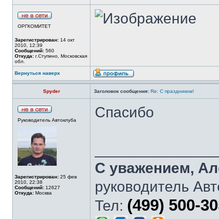
ОРГКОМИТЕТ
Зарегистрирован:
14 окт
2010, 12:39
Сообщений:
560
Откуда:
г.Ступино, Московская
обл.
Вернуться наверх
Spyder
Заголовок сообщения:
Re: С праздником!
Спасибо
Руководитель Автоклуба
______________
С уважением, Ал
Зарегистрирован:
25 фев
руководитель Авт
2010, 22:38
Сообщений:
12627
Откуда:
Москва
(499) 500-3
Тел: