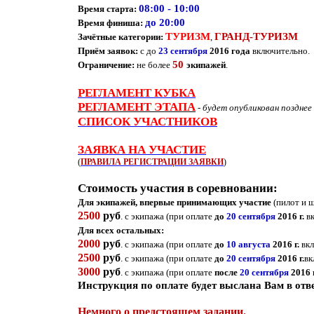
08:00 - 10:00
Время старта:
до 20:00
Время финиша:
ТУРИЗМ
ГРАНД-ТУРИЗМ
Зачётные категории:
,
Приём заявок:
с до
23 сентября
2016 года
включительно.
50
Ограничение:
не более
экипажей
.
РЕГЛАМЕНТ КУБКА
РЕГЛАМЕНТ ЭТАПА
-
будет опубликован позднее
СПИСОК УЧАСТНИКОВ
ЗАЯВКА НА УЧАСТИЕ
(
ПРАВИЛА РЕГИСТРАЦИИ ЗАЯВКИ
)
Стоимость участия в соревновании:
Для экипажей, впервые принимающих участие
(пилот и 
2500
руб
. с экипажа (при оплате
до
20 сентября
2016 г.
вк
Для всех остальных:
2000
руб
. с экипажа (при оплате
до
10 августа
2016 г.
вкл
2500
руб
. с экипажа (при оплате
до
20 сентября
2016 г.
вк
3000
руб
. с экипажа (при оплате
после
20 сентября
2016 г
Инструкция по оплате будет выслана Вам в отв
Немного о предстоящем задании.