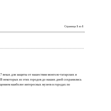
Страница
1
из
1
17 веках для защиты от нашествия монголо-татарских и
. В некоторых из этих городов до наших дней сохранились
ещением наиболее интересных музеев в городах по