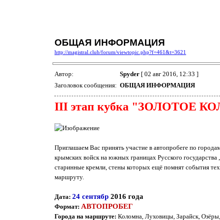
ОБЩАЯ ИНФОРМАЦИЯ
http://magistral.club/forum/viewtopic.php?f=461&t=3621
Автор:
Spyder
[ 02 авг 2016, 12:33 ]
Заголовок сообщения:
ОБЩАЯ ИНФОРМАЦИЯ
III этап кубка "ЗОЛОТОЕ КО
Приглашаем Вас принять участие в автопробеге по городам
крымских войск на южных границах Русского государства ,
старинные кремли, стены которых ещё помнят события тех 
маршруту.
24 сентябр
2016 года
Дата:
АВТОПРОБЕГ
Формат:
Города на маршруте:
Коломна, Луховицы, Зарайск, Озёры