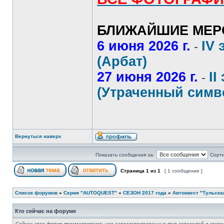
БЛИЖАЙШИЕ МЕР
6 июня 2026 г.
IV 
-
(Арбат)
27 июня 2026 г.
II
-
(Утраченный симв
Вернуться наверх
Показать сообщения за:
Сорти
Страница
1
из
1
[ 1 сообщение ]
Список форумов
»
Серия "AUTOQUEST"
»
СЕЗОН 2017 года
»
Автоквест "Тульская
Кто сейчас на форуме
Сейчас этот форум просматривают: нет зарегистрированных пользователей и гости: