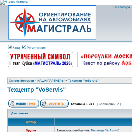
На главную
Вход
Регистрация
Список форумов
»
НАШИ ПАРТНЁРЫ
»
Техцентр "VoServis"
Техцентр "VoServis"
Страница
1
из
1
[ Сообщений: 2 ]
Для печати
Автор
Spyder
Заголовок сообщения:
Техцентр "VoServis"