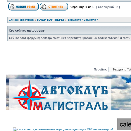
Страница
1
из
1
[ Сообщений: 2 ]
Список форумов
»
НАШИ ПАРТНЁРЫ
»
Техцентр "VoServis"
Кто сейчас на форуме
Сейчас этот форум просматривают: нет зарегистрированных пользователей и гости:
Перейти: