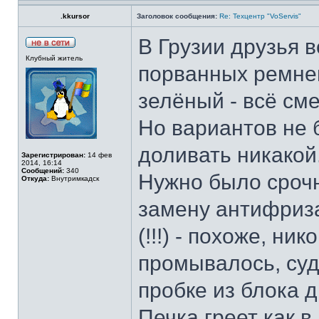
.kkursor
Заголовок сообщения:
Re: Техцентр "VoServis"
В Грузии друзья 
Клубный житель
порванных ремне
зелёный - всё см
Но вариантов не 
доливать никакой
Зарегистрирован:
14 фев
2014, 16:14
Сообщений:
340
Нужно было срочн
Откуда:
Внутримкадск
замену антифриза
(!!!) - похоже, ни
промывалось, суд
пробке из блока д
Печка греет как 