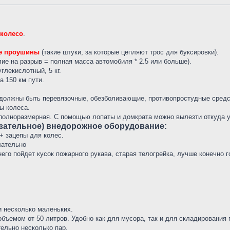
 колесо
.
е проушины
(такие штуки, за которые цепляют трос для буксировки).
лие на разрыв = полная масса автомобиля * 2.5 или больше).
глекислотный, 5 кг.
а 150 км пути.
. должны быть перевязочные, обезболивающие, противопростудные средс
ы колеса.
 полноразмерная. С помощью лопаты и домкрата можно вылезти откуда у
язательное) внедорожное оборудование:
+ зацепы для колес.
лательно
него пойдет кусок пожарного рукава, старая телогрейка, лучше конечно 
 несколько маленьких.
бъемом от 50 литров. Удобно как для мусора, так и для складирования 
ельно несколько пар.