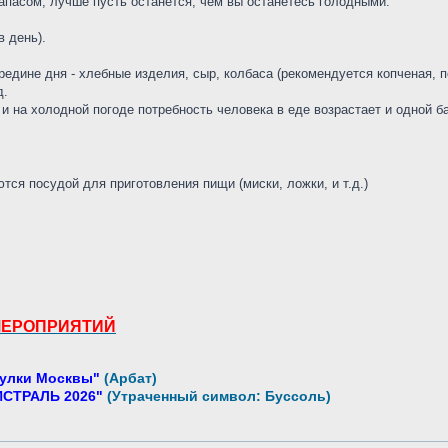
апасом, лучше пусть останется, чем вы останетесь голодными.
в день).
редине дня - хлебные изделия, сыр, колбаса (рекомендуется копченая, 
д.
и на холодной погоде потребность человека в еде возрастает и одной б
тся посудой для приготовления пищи (миски, ложки, и т.д.)
МЕРОПРИЯТИЙ
улки Москвы"
(Арбат)
СТРАЛЬ 2026"
(Утраченный символ: Буссоль)