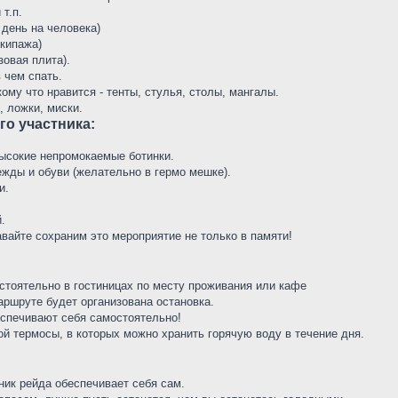
т.п.
 день на человека)
экипажа)
зовая плита).
в чем спать.
ому что нравится - тенты, стулья, столы, мангалы.
, ложки, миски.
о участника:
ысокие непромокаемые ботинки.
жды и обуви (желательно в гермо мешке).
и.
.
авайте сохраним это мероприятие не только в памяти!
стоятельно в гостиницах по месту проживания или кафе
аршруте будет организована остановка.
еспечивают себя самостоятельно!
ой термосы, в которых можно хранить горячую воду в течение дня.
ик рейда обеспечивает себя сам.