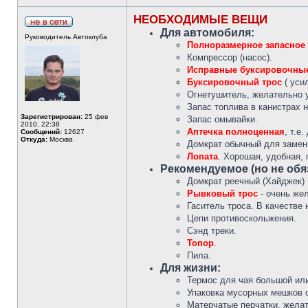
НЕОБХОДИМЫЕ ВЕЩИ
Для автомобиля:
Руководитель Автоклуба
Полноразмерное запасное
Компрессор (насос).
Исправные буксировочны
Буксировочный трос
( уси
Огнетушитель, желательно у
Запас топлива в канистрах н
Зарегистрирован:
25 фев
Запас омывайки.
2010, 22:38
Аптечка полноценная
, т.е
Сообщений:
12627
Откуда:
Москва
Домкрат обычный для замен
Лопата
. Хорошая, удобная,
Рекомендуемое (но не об
Домкрат реечный (Хайджек) 
Рывковый трос
- очень же
Гаситель троса. В качестве 
Цепи противоскольжения.
Сэнд треки.
Топор
.
Пила.
Для жизни:
Термос для чая большой или
Упаковка мусорных мешков о
Матерчатые перчатки, желат