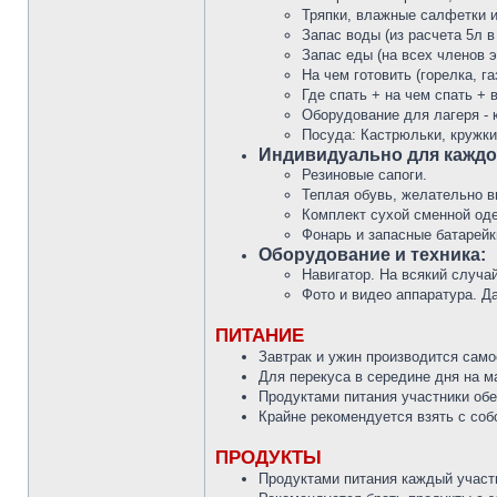
Тряпки, влажные салфетки и 
Запас воды (из расчета 5л в
Запас еды (на всех членов 
На чем готовить (горелка, га
Где спать + на чем спать + 
Оборудование для лагеря - к
Посуда: Кастрюльки, кружки
Индивидуально для каждог
Резиновые сапоги.
Теплая обувь, желательно в
Комплект сухой сменной оде
Фонарь и запасные батарейк
Оборудование и техника:
Навигатор. На всякий случай
Фото и видео аппаратура. Д
ПИТАНИЕ
Завтрак и ужин производится само
Для перекуса в середине дня на м
Продуктами питания участники об
Крайне рекомендуется взять с соб
ПРОДУКТЫ
Продуктами питания каждый участн