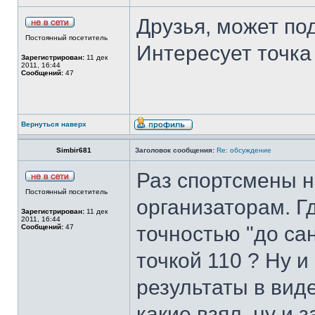
Друзья, может п
Постоянный посетитель
Интересует точка 
Зарегистрирован:
11 дек
2011, 16:44
Сообщений:
47
Вернуться наверх
Simbir681
Заголовок сообщения:
Re: обсуждение
Раз спортсмены н
Постоянный посетитель
организаторам. Г
Зарегистрирован:
11 дек
2011, 16:44
точностью "до сан
Сообщений:
47
точкой 110 ? Ну 
результаты в вид
какие взял, ну и 