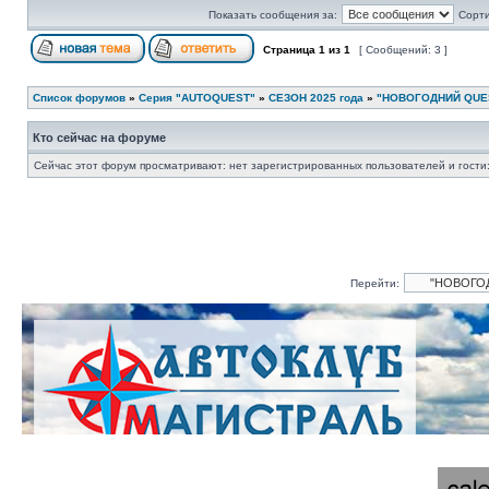
Показать сообщения за:
Сорти
Страница
1
из
1
[ Сообщений: 3 ]
Список форумов
»
Серия "AUTOQUEST"
»
СЕЗОН 2025 года
»
"НОВОГОДНИЙ QUEST 
Кто сейчас на форуме
Сейчас этот форум просматривают: нет зарегистрированных пользователей и гости:
Перейти: