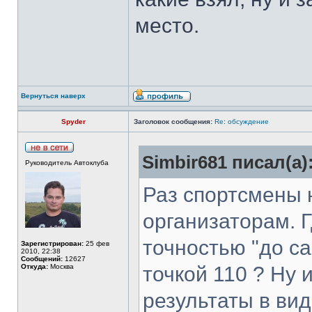
место.
Вернуться наверх
Spyder
Заголовок сообщения:
Re: обсуждение
Simbir681 писал(а)
Руководитель Автоклуба
Раз спортсмены 
организаторам. Г
точностью "до са
Зарегистрирован:
25 фев
2010, 22:38
Сообщений:
12627
Откуда:
Москва
точкой 110 ? Ну 
результаты в вид