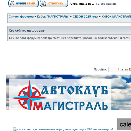
Страница
1
из
1
[ 1 сообщение ]
Список форумов
»
Кубок "МАГИСТРАЛЬ"
»
СЕЗОН 2025 года
»
КУБОК МАГИСТРАЛЬ
Кто сейчас на форуме
Сейчас этот форум просматривают: нет зарегистрированных пользователей и гости:
Перейти: