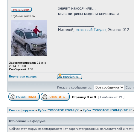
значит накосячили...
мы с витрины модели списывали
Клубный житель
_________________
Николай,
стоковый Тигуан
, Экипаж 012
Зарегистрирован:
21 янв
2014, 13:08
Сообщений:
158
Вернуться наверх
Показать сообщения за:
Сорти
Страница
3
из
3
[ Сообщений: 21 ]
Список форумов
»
Кубок "ЗОЛОТОЕ КОЛЬЦО"
»
Кубок "ЗОЛОТОЕ КОЛЬЦО 2014"
Кто сейчас на форуме
Сейчас этот форум просматривают: нет зарегистрированных пользователей и гости: