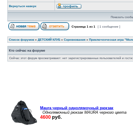
Вернуться наверх
Показать сооб
Страница
1
из
1
[ 1 сообщение ]
Список форумов
»
ДЕТСКИЙ КЛУБ
»
Соревнования
»
Приключенческая игра "Молод
Кто сейчас на форуме
Сейчас этот форум просматривают: нет зарегистрированных пользователей и гости: