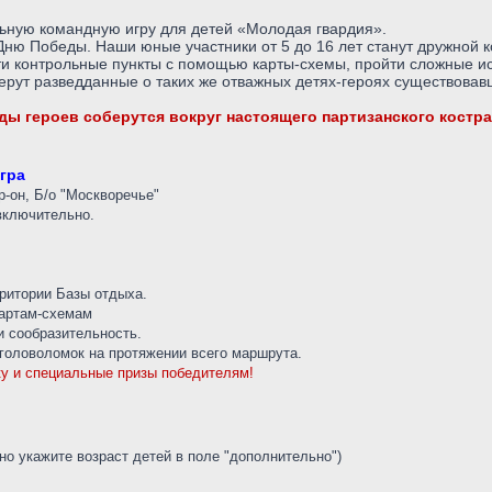
льную командную игру для детей «Молодая гвардия».
Дню Победы. Наши юные участники от 5 до 16 лет станут дружной 
и контрольные пункты с помощью карты-схемы, пройти сложные исп
рут разведданные о таких же отважных детях-героях существовавши
ряды героев соберутся вокруг настоящего партизанского кост
гра
р-он, Б/о "Москворечье"
ключительно.
ритории Базы отдыха.
картам-схемам
и сообразительность.
головоломок на протяжении всего маршрута.
у и специальные призы победителям!
но укажите возраст детей в поле "дополнительно")