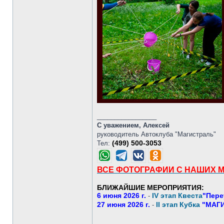
_________________
С уважением, Алексей
руководитель Автоклуба "Магистраль"
(499) 500-3053
Тел:
ВСЕ ФОТОГРАФИИ С НАШИХ 
БЛИЖАЙШИЕ МЕРОПРИЯТИЯ:
6 июня 2026 г.
IV этап Квеста
"Пере
-
27 июня 2026 г.
II этап Кубка
"МАГИ
-