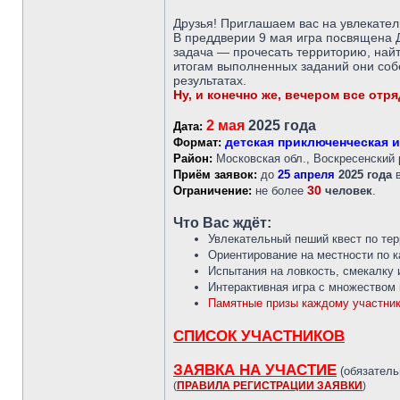
Друзья! Приглашаем вас на увлекате
В преддверии 9 мая игра посвящена 
задача — прочесать территорию, найт
итогам выполненных заданий они собе
результатах.
Ну, и конечно же, вечером все от
2 мая
2025 года
Дата:
детская приключенческая и
Формат:
Район:
Московская обл., Воскресенский 
Приём заявок:
до
25 апреля
2025 года
в
30
Ограничение:
не более
человек
.
Что Вас ждёт:
Увлекательный пеший квест по тер
Ориентирование на местности по 
Испытания на ловкость, смекалку 
Интерактивная игра с множеством 
Памятные призы каждому участник
СПИСОК УЧАСТНИКОВ
ЗАЯВКА НА УЧАСТИЕ
(обязатель
(
ПРАВИЛА РЕГИСТРАЦИИ ЗАЯВКИ
)