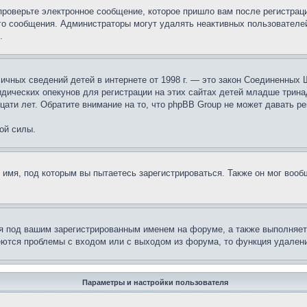
проверьте электронное сообщение, которое пришло вам после регистрац
ого сообщения. Администраторы могут удалять неактивных пользователе
.
те личных сведений детей в интернете от 1998 г. — это закон Соединенн
дических опекунов для регистрации на этих сайтах детей младше тринад
ати лет. Обратите внимание на то, что phpBB Group не может давать р
ой силы.
 имя, под которым вы пытаетесь зарегистрироваться. Также он мог воо
я под вашим зарегистрированным именем на форуме, а также выполняет 
еются проблемы с входом или с выходом из форума, то функция удалени
Параметры и настройки пользователя