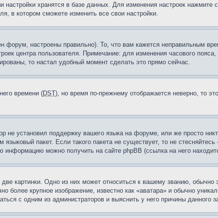
и настройки хранятся в базе данных. Для изменения настроек нажмите 
ля, в котором сможете изменить все свои настройки.
н форум, настроены правильно). То, что вам кажется неправильным вр
троек центра пользователя. Примечание: для изменения часового пояса,
ированы, то настал удобный момент сделать это прямо сейчас.
него времени (
DST
), но время по-прежнему отображается неверно, то эт
ор не установил поддержку вашего языка на форуме, или же просто ник
м языковый пакет. Если такого пакета не существует, то не стесняйтесь
ю информацию можно получить на сайте phpBB (ссылка на него находитс
две картинки. Одно из них может относиться к вашему званию, обычно э
но более крупное изображение, известно как «аватара» и обычно уника
аться с одним из администраторов и выяснить у него причины данного з