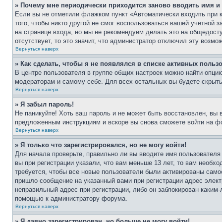
» Почему мне периодически приходится заново вводить имя и
Если вы не отметили флажком пункт «Автоматически входить при 
того, чтобы никто другой не смог воспользоваться вашей учетной 
на странице входа, но мы не рекомендуем делать это на общедост
отсутствует, то это значит, что администратор отключил эту возмо
Вернуться наверх
» Как сделать, чтобы я не появлялся в списке активных польз
В центре пользователя в группе общих настроек можно найти опци
модераторам и самому себе. Для всех остальных вы будете скрыт
Вернуться наверх
» Я забыл пароль!
Не паникуйте! Хоть ваш пароль и не может быть восстановлен, вы 
предложенным инструкциям и вскоре вы снова сможете войти на ф
Вернуться наверх
» Я только что зарегистрировался, но не могу войти!
Для начала проверьте, правильно ли вы вводите имя пользователя
вы при регистрации указали, что вам меньше 13 лет, то вам необх
требуется, чтобы все новые пользователи были активированы самос
пришло сообщение на указанный вами при регистрации адрес элект
неправильный адрес при регистрации, либо он заблокирован каким-
помощью к администратору форума.
Вернуться наверх
» Я давно зарегистрирован, но больше не могу войти!