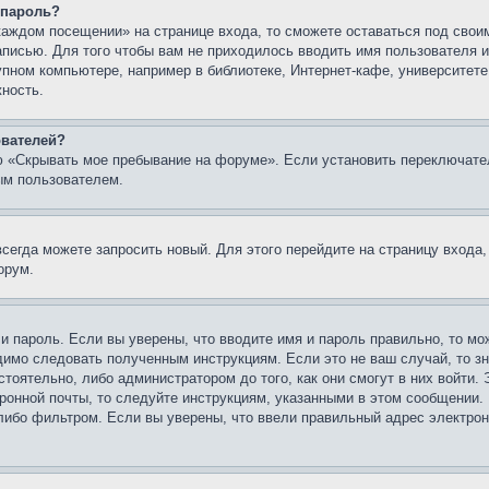
 пароль?
каждом посещении» на странице входа, то сможете оставаться под свои
записью. Для того чтобы вам не приходилось вводить имя пользователя
упном компьютере, например в библиотеке, Интернет-кафе, университете
жность.
ователей?
ю «Скрывать мое пребывание на форуме». Если установить переключате
ым пользователем.
всегда можете запросить новый. Для этого перейдите на страницу входа
орум.
 и пароль. Если вы уверены, что вводите имя и пароль правильно, то м
одимо следовать полученным инструкциям. Если это не ваш случай, то зн
тоятельно, либо администратором до того, как они смогут в них войти.
ронной почты, то следуйте инструкциям, указанными в этом сообщении.
либо фильтром. Если вы уверены, что ввели правильный адрес электронн