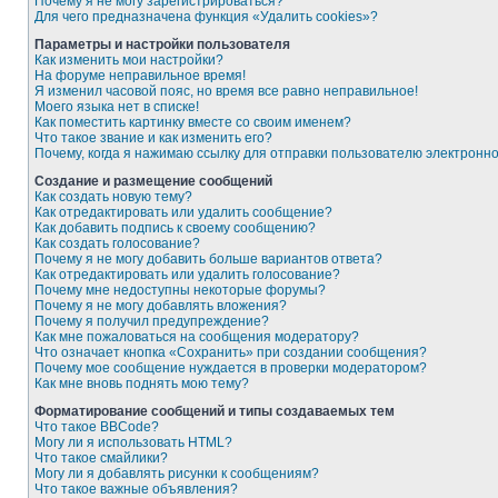
Почему я не могу зарегистрироваться?
Для чего предназначена функция «Удалить cookies»?
Параметры и настройки пользователя
Как изменить мои настройки?
На форуме неправильное время!
Я изменил часовой пояс, но время все равно неправильное!
Моего языка нет в списке!
Как поместить картинку вместе со своим именем?
Что такое звание и как изменить его?
Почему, когда я нажимаю ссылку для отправки пользователю электронн
Создание и размещение сообщений
Как создать новую тему?
Как отредактировать или удалить сообщение?
Как добавить подпись к своему сообщению?
Как создать голосование?
Почему я не могу добавить больше вариантов ответа?
Как отредактировать или удалить голосование?
Почему мне недоступны некоторые форумы?
Почему я не могу добавлять вложения?
Почему я получил предупреждение?
Как мне пожаловаться на сообщения модератору?
Что означает кнопка «Сохранить» при создании сообщения?
Почему мое сообщение нуждается в проверки модератором?
Как мне вновь поднять мою тему?
Форматирование сообщений и типы создаваемых тем
Что такое BBCode?
Могу ли я использовать HTML?
Что такое смайлики?
Могу ли я добавлять рисунки к сообщениям?
Что такое важные объявления?