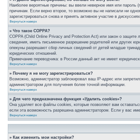
Наиболее вероятные причины: вы ввели неверное имя или пароль (
причинам. Если верно второе, то возможно вы не написали ни одн
зарегистрироваться снова и принять активное участие в дискуссиях
Вернуться наверх
» Что такое COPPA?
COPPA (Child Online Privacy and Protection Act) или закон о защи
сведения, иметь письменное разрешение родителей или других юри
опекуны разрешают сбор личных сведений от детей младше тринадц
юридических отношений.
Примечание переводчика: в России данный акт не имеет юридическ
Вернуться наверх
» Почему я не могу зарегистрироваться?
Возможно, администратор заблокировал ваш IP-адрес или запретил
администратором для получения более точной информации.
Вернуться наверх
» Для чего предназначена функция «Удалить cookies»?
Она удаляет все файлы cookies, которые позволяют вам оставатьс
если эта возможность разрешена администратором. Если у вас им
Вернуться наверх
» Как изменить мои настройки?